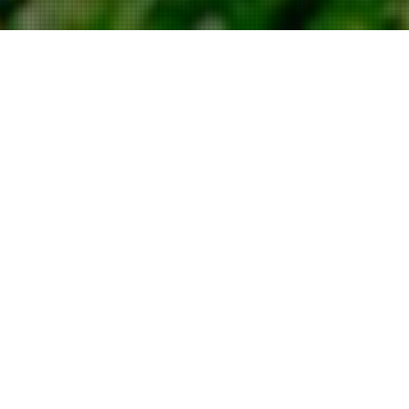
VÁŠ DOMOV NA CESTÁCH
Vítáme vás!
Máme radost, že jste si našli naše stránky, a
pevně věříme, že zde najdete vše, co potřebujete.
A pokud něco chybí, jsme tu pro vás.
Penzion u Maléřa se nachází v obci
Hroznová
Lhota
v podhůří Bílých Karpat na Moravském
Slovácku. Na místě, kde se usadil a tvořil