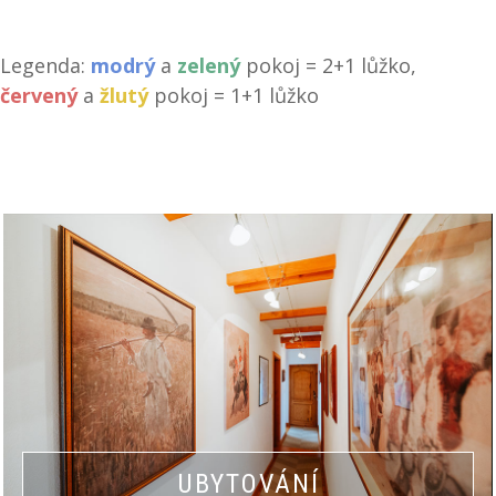
Legenda:
modrý
a
zelený
pokoj = 2+1 lůžko,
červený
a
žlutý
pokoj = 1+1 lůžko
UBYTOVÁNÍ